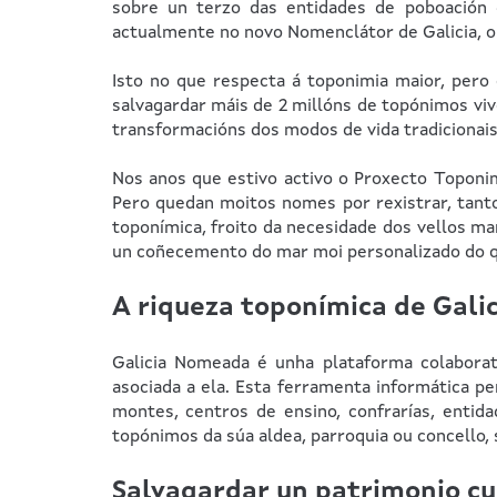
sobre un terzo das entidades de poboación 
actualmente no novo Nomenclátor de Galicia, ob
Isto no que respecta á toponimia maior, pero
salvagardar máis de 2 millóns de topónimos viv
transformacións dos modos de vida tradicionai
Nos anos que estivo activo o Proxecto Toponim
Pero quedan moitos nomes por rexistrar, tant
toponímica, froito da necesidade dos vellos m
un coñecemento do mar moi personalizado do qu
A riqueza toponímica de Galic
Galicia Nomeada é unha plataforma colaborati
asociada a ela. Esta ferramenta informática pe
montes, centros de ensino, confrarías, entida
topónimos da súa aldea, parroquia ou concello,
Salvagardar un patrimonio cu