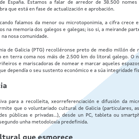
de España. Estamos a falar de arredor de 38.500 nomes 
ra que está en fase de actualización e aprobación.
 cando falamos da menor ou microtoponimia, a cifra crece 
os na memoria dos galegos e galegas; iso si, a meirande par
s na nosa comunidade.
ia de Galicia (PTG) recolléronse preto de medio millón de 
o en terra coma nos máis de 2.500 km do litoral galego. O
ariñeiros e mariscadoras de nomear e marcar aqueles espazos
e dependía o seu sustento económico e a súa integridade fís
ia
va para a recolleita, xeorreferenciación e difusión da mic
rmite que o voluntariado cultural de Galicia (particulares, a
des públicas e privadas...), desde un PC, tableta ou smart
 segundo unha metodoloxía predefinida.
ltural que esmorece