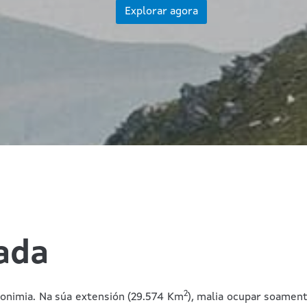
Explorar agora
ada
2
ponimia. Na súa extensión (29.574 Km
), malia ocupar soament