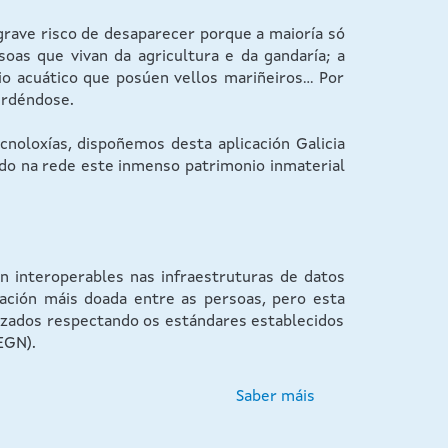
grave risco de desaparecer porque a maioría só
as que vivan da agricultura e da gandaría; a
o acuático que posúen vellos mariñeiros... Por
erdéndose.
noloxías, dispoñemos desta aplicación Galicia
do na rede este inmenso patrimonio inmaterial
 interoperables nas infraestruturas de datos
cación máis doada entre as persoas, pero esta
lizados respectando os estándares establecidos
EGN).
Saber máis