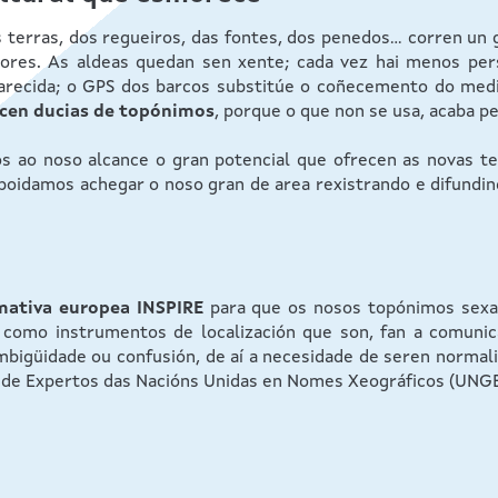
erras, dos regueiros, das fontes, dos penedos... corren un 
res. As aldeas quedan sen xente; cada vez hai menos perso
parecida; o GPS dos barcos substitúe o coñecemento do medi
ecen ducias de topónimos
, porque o que non se usa, acaba p
 ao noso alcance o gran potencial que ofrecen as novas tec
oidamos achegar o noso gran de area rexistrando e difundin
mativa europea INSPIRE
para que os nosos topónimos sexan
, como instrumentos de localización que son, fan a comuni
mbigüidade ou confusión, de aí a necesidade de seren norma
o de Expertos das Nacións Unidas en Nomes Xeográficos (UNG