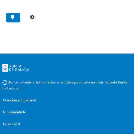
Ligazón
á
web
Xunta de Galicia. Información mantida e publicada na internet pola Xunta
da
de Galicia
Xunta
Atención á cidadanía
-
Accesibilidade
-
Aviso legal
-