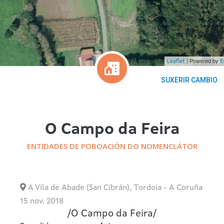
| Powered by
Leaflet
E
SUXERIR CAMBIO
O Campo da Feira
ENTIDADES DE POBOACIÓN DO NOMENCLÁTOR
A Vila de Abade (San Cibrán)
,
Tordoia
-
A Coruña
15 nov. 2018
/
O Campo da Feira
/