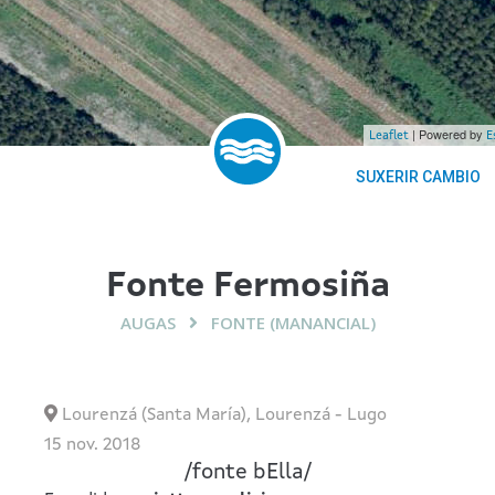
| Powered by
Leaflet
E
SUXERIR CAMBIO
Fonte Fermosiña
AUGAS
FONTE (MANANCIAL)
Lourenzá (Santa María)
,
Lourenzá
-
Lugo
15 nov. 2018
/
fonte bElla
/