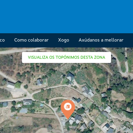
ico
Como colaborar
Xogo
Axúdanos a mellorar
VISUALIZA OS TOPÓNIMOS DESTA ZONA