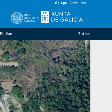
Galego
GL
Castellano
ES
Galego
Castellano
Podium
Entrar