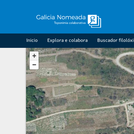
Inicio
Explora e colabora
Buscador filolóx
+
−