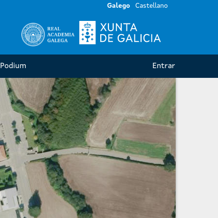
Galego
GL
Castellano
ES
Galego
Castellano
Podium
Entrar