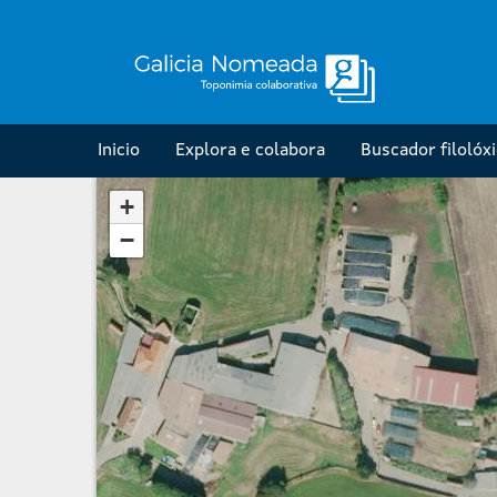
Inicio
Explora e colabora
Buscador filolóx
+
−