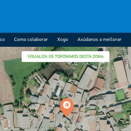
ico
Como colaborar
Xogo
Axúdanos a mellorar
VISUALIZA OS TOPÓNIMOS DESTA ZONA