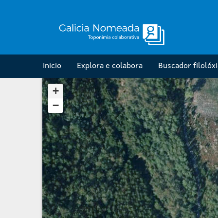
Inicio
Explora e colabora
Buscador filolóx
+
−