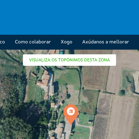
ico
Como colaborar
Xogo
Axúdanos a mellorar
VISUALIZA OS TOPÓNIMOS DESTA ZONA