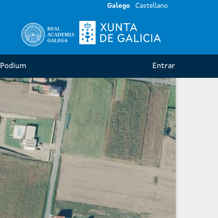
Galego
GL
Castellano
ES
Galego
Castellano
Podium
Entrar