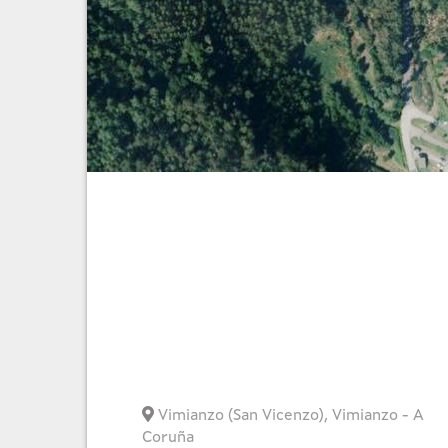
Vimianzo (San Vicenzo)
,
Vimianzo
-
A
Coruña