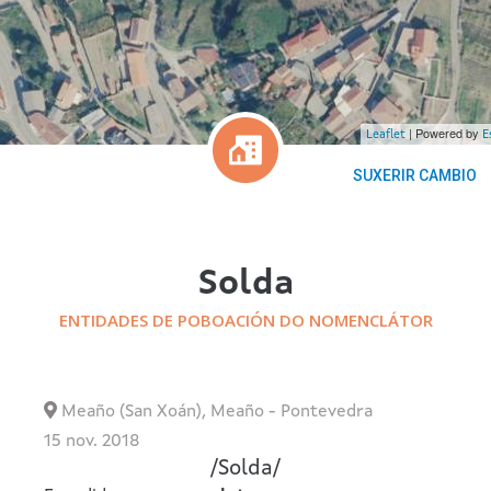
| Powered by
Leaflet
E
SUXERIR CAMBIO
Solda
ENTIDADES DE POBOACIÓN DO NOMENCLÁTOR
Meaño (San Xoán)
,
Meaño
-
Pontevedra
15 nov. 2018
/
Solda
/