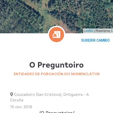
| Powered by
Leaflet
E
SUXERIR CAMBIO
O Preguntoiro
ENTIDADES DE POBOACIÓN DO NOMENCLÁTOR
Couzadoiro (San Cristovo)
,
Ortigueira
-
A
Coruña
15 nov. 2018