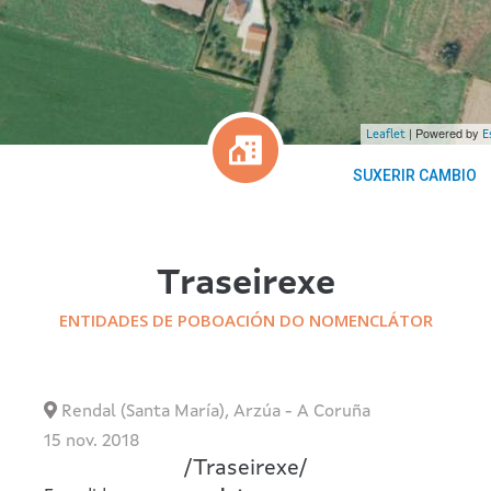
| Powered by
Leaflet
E
SUXERIR CAMBIO
Traseirexe
ENTIDADES DE POBOACIÓN DO NOMENCLÁTOR
Rendal (Santa María)
,
Arzúa
-
A Coruña
15 nov. 2018
/
Traseirexe
/