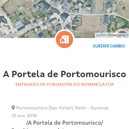
| Powered by
Leaflet
E
SUXERIR CAMBIO
A Portela de Portomourisco
ENTIDADES DE POBOACIÓN DO NOMENCLÁTOR
Portomourisco (San Víctor)
,
Petín
-
Ourense
15 nov. 2018
/
A Portela de Portomourisco
/