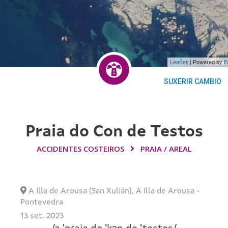
| Powered by
Leaflet
E
SUXERIR CAMBIO
Praia do Con de Testos
ACCIDENTES COSTEIROS
PRAIA / AREAL
A Illa de Arousa (San Xulián)
,
A Illa de Arousa
-
Pontevedra
13 set. 2023